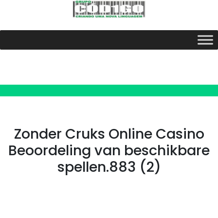
Zonder Cruks Online Casino
Beoordeling van beschikbare
spellen.883 (2)