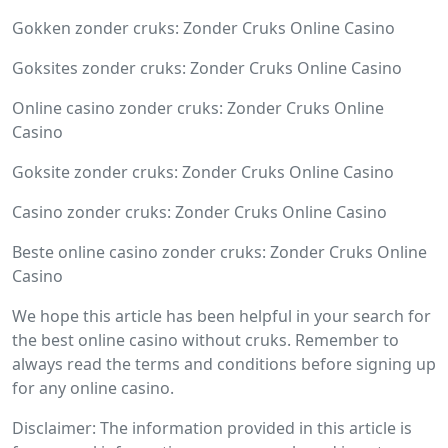
Gokken zonder cruks: Zonder Cruks Online Casino
Goksites zonder cruks: Zonder Cruks Online Casino
Online casino zonder cruks: Zonder Cruks Online
Casino
Goksite zonder cruks: Zonder Cruks Online Casino
Casino zonder cruks: Zonder Cruks Online Casino
Beste online casino zonder cruks: Zonder Cruks Online
Casino
We hope this article has been helpful in your search for
the best online casino without cruks. Remember to
always read the terms and conditions before signing up
for any online casino.
Disclaimer: The information provided in this article is