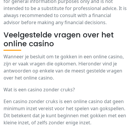
for general information purposes only and is not
intended to be a substitute for professional advice. It is
always recommended to consult with a financial
advisor before making any financial decisions.
Veelgestelde vragen over het
online casino
Wanneer je besluit om te gokken in een online casino,
zijn er vaak vragen die opkomen. Hieronder vind je
antwoorden op enkele van de meest gestelde vragen
over het online casino.
Wat is een casino zonder cruks?
Een casino zonder cruks is een online casino dat geen
minimum inzet vereist voor het spelen van gokspellen.
Dit betekent dat je kunt beginnen met gokken met een
kleine inzet, of zelfs zonder enige inzet.