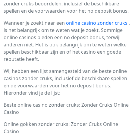
zonder cruks beoordelen, inclusief de beschikbare
spellen en de voorwaarden voor het no deposit bonus.
Wanneer je zoekt naar een
online casino zonder cruks
,
is het belangrijk om te weten wat je zoekt. Sommige
online casinos bieden een no deposit bonus, terwijl
anderen niet. Het is ook belangrijk om te weten welke
spellen beschikbaar zijn en of het casino een goede
reputatie heeft.
Wij hebben een lijst samengesteld van de beste online
casinos zonder cruks, inclusief de beschikbare spellen
en de voorwaarden voor het no deposit bonus.
Hieronder vind je de lijst:
Beste online casino zonder cruks: Zonder Cruks Online
Casino
Online gokken zonder cruks: Zonder Cruks Online
Casino